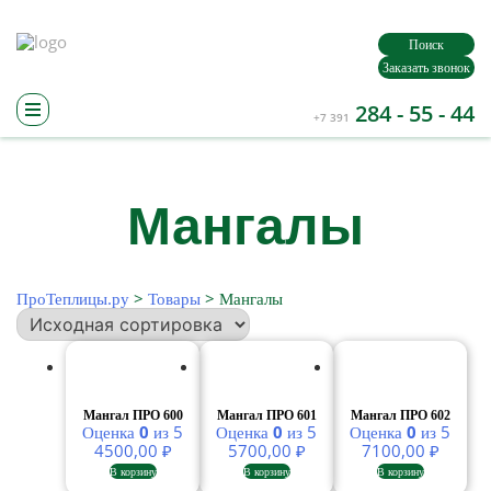
Поиск
Заказать звонок
284 - 55 - 44
+7 391
Теплицы / Парники
Поликарбонат
Для тепл
Теплицы
Сотовый
Грядки
Прозрачный
Мангалы
Парники
Проветр
Цветной
Система
Комплектующие
Основан
Профили
Компле
Защитная лента
ПроТеплицы.ру
>
Товары
>
Мангалы
Соединительный профиль
Торцевой профиль
Для монтажа
Мангал ПРО 600
Мангал ПРО 601
Мангал ПРО 602
Оценка
0
из 5
Оценка
0
из 5
Оценка
0
из 5
4500,00
₽
5700,00
₽
7100,00
₽
В корзину
В корзину
В корзину