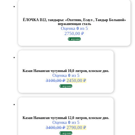
ЁЛОЧКА D22, тандыры: «Охотник, Есаул , Тандыр Большой»
нержавеющая сталь
Оценка
0
из 5
2750,00
₽
В корзину
Казан Наманган чугунный 10,0 литров, плоское дно.
Оценка
0
из 5
Первоначальная
Текущая
3100,00
₽
2450,00
₽
цена
цена:
В корзину
составляла
2450,00 ₽.
3100,00 ₽.
Казан Наманган чугунный 12,0 литров, плоское дно.
Оценка
0
из 5
Первоначальная
Текущая
3400,00
₽
2790,00
₽
цена
цена:
В корзину