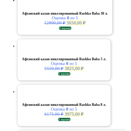
Афганский казан никелированный Rashko Baba 30 л.
Оценка
0
из 5
Первоначальная
Текущая
12800,00
₽
5650,00
₽
цена
цена:
В корзину
составляла
5650,00 ₽.
12800,00 ₽.
Афганский казан никелированный Rashko Baba 5 л.
Оценка
0
из 5
Первоначальная
Текущая
5550,00
₽
3825,00
₽
цена
цена:
В корзину
составляла
3825,00 ₽.
5550,00 ₽.
Афганский казан никелированный Rashko Baba 8 л.
Оценка
0
из 5
Первоначальная
Текущая
6175,00
₽
3975,00
₽
цена
цена:
В корзину
составляла
3975,00 ₽.
6175,00 ₽.