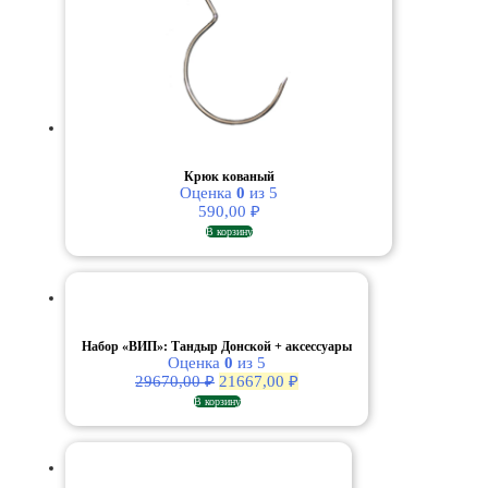
Крюк кованый
Оценка
0
из 5
590,00
₽
В корзину
Набор «ВИП»: Тандыр Донской + аксессуары
Оценка
0
из 5
Первоначальная
Текущая
29670,00
₽
21667,00
₽
цена
цена:
В корзину
составляла
21667,00 ₽.
29670,00 ₽.