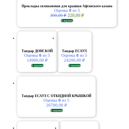
Прокладка силиконовая для крышки Афганского казана
Оценка
0
из 5
Первоначальная
Текущая
300,00
₽
220,00
₽
цена
цена:
В корзину
составляла
220,00 ₽.
300,00 ₽.
Тандыр ДОНСКОЙ
Тандыр ЕСАУЛ
Оценка
0
из 5
Оценка
0
из 5
14900,00
₽
24200,00
₽
В корзину
В корзину
Тандыр ЕСАУЛ С ОТКИДНОЙ КРЫШКОЙ
Оценка
0
из 5
26700,00
₽
В корзину