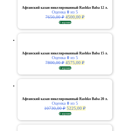
Афганский казан никелированный Rashko Baba 12 л.
Оценка
0
из 5
Первоначальная
Текущая
7650,00
₽
4500,00
₽
цена
цена:
В корзину
составляла
4500,00 ₽.
7650,00 ₽.
Афганский казан никелированный Rashko Baba 15 л.
Оценка
0
из 5
Первоначальная
Текущая
7800,00
₽
4575,00
₽
цена
цена:
В корзину
составляла
4575,00 ₽.
7800,00 ₽.
Афганский казан никелированный Rashko Baba 20 л.
Оценка
0
из 5
Первоначальная
Текущая
10730,00
₽
5225,00
₽
цена
цена:
В корзину
составляла
5225,00 ₽.
10730,00 ₽.