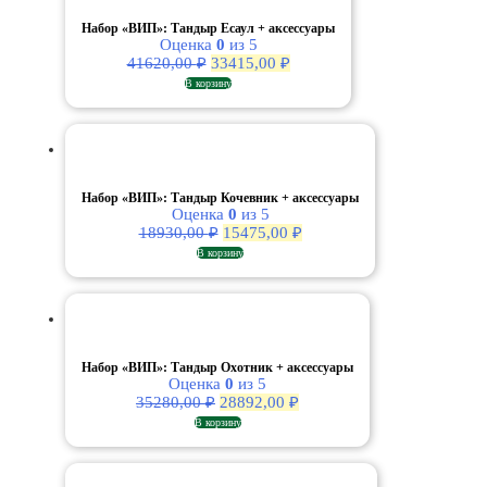
Набор «ВИП»: Тандыр Есаул + аксессуары
Оценка
0
из 5
Первоначальная
Текущая
41620,00
₽
33415,00
₽
цена
цена:
В корзину
составляла
33415,00 ₽.
41620,00 ₽.
Набор «ВИП»: Тандыр Кочевник + аксессуары
Оценка
0
из 5
Первоначальная
Текущая
18930,00
₽
15475,00
₽
цена
цена:
В корзину
составляла
15475,00 ₽.
18930,00 ₽.
Набор «ВИП»: Тандыр Охотник + аксессуары
Оценка
0
из 5
Первоначальная
Текущая
35280,00
₽
28892,00
₽
цена
цена:
В корзину
составляла
28892,00 ₽.
35280,00 ₽.