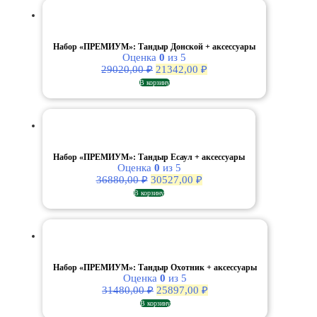
Набор «ПРЕМИУМ»: Тандыр Донской + аксессуары
Оценка
0
из 5
Первоначальная
Текущая
29020,00
₽
21342,00
₽
цена
цена:
В корзину
составляла
21342,00 ₽.
29020,00 ₽.
Набор «ПРЕМИУМ»: Тандыр Есаул + аксессуары
Оценка
0
из 5
Первоначальная
Текущая
36880,00
₽
30527,00
₽
цена
цена:
В корзину
составляла
30527,00 ₽.
36880,00 ₽.
Набор «ПРЕМИУМ»: Тандыр Охотник + аксессуары
Оценка
0
из 5
Первоначальная
Текущая
31480,00
₽
25897,00
₽
цена
цена:
В корзину
составляла
25897,00 ₽.