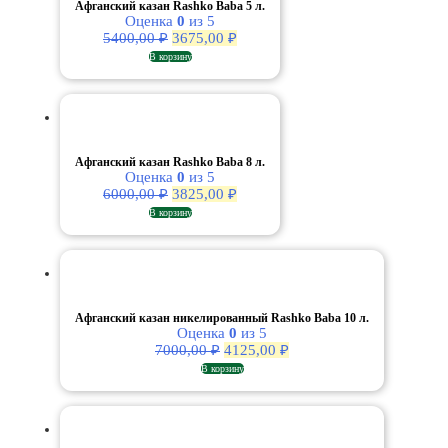
Афганский казан Rashko Baba 5 л.
Оценка
0
из 5
Первоначальная
Текущая
5400,00
₽
3675,00
₽
цена
цена:
В корзину
составляла
3675,00 ₽.
5400,00 ₽.
Афганский казан Rashko Baba 8 л.
Оценка
0
из 5
Первоначальная
Текущая
6000,00
₽
3825,00
₽
цена
цена:
В корзину
составляла
3825,00 ₽.
6000,00 ₽.
Афганский казан никелированный Rashko Baba 10 л.
Оценка
0
из 5
Первоначальная
Текущая
7000,00
₽
4125,00
₽
цена
цена:
В корзину
составляла
4125,00 ₽.
7000,00 ₽.