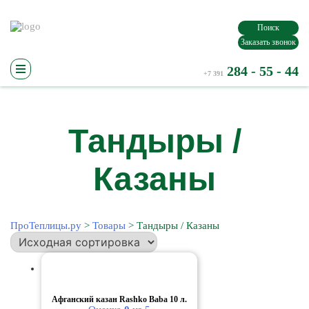
Поиск
Заказать звонок
284 - 55 - 44
+7 391
Теплицы / Парники
Поликарбонат
Для тепл
Теплицы
Сотовый
Грядки
Прозрачный
Парники
Проветр
Тандыры /
Цветной
Система 
Комплектующие
Основан
Казаны
Профили
Компле
Защитная лента
Соединительный профиль
Торцевой профиль
Для монтажа
ПроТеплицы.ру
>
Товары
>
Тандыры / Казаны
Афганский казан Rashko Baba 10 л.