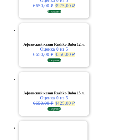
Оценка
0
из 5
Первоначальная
Текущая
6650,00
₽
3975,00
₽
цена
цена:
В корзину
составляла
3975,00 ₽.
6650,00 ₽.
Афганский казан Rashko Baba 12 л.
Оценка
0
из 5
Первоначальная
Текущая
6650,00
₽
4350,00
₽
цена
цена:
В корзину
составляла
4350,00 ₽.
6650,00 ₽.
Афганский казан Rashko Baba 15 л.
Оценка
0
из 5
Первоначальная
Текущая
6650,00
₽
4425,00
₽
цена
цена:
В корзину
составляла
4425,00 ₽.
6650,00 ₽.