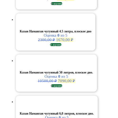
цена
цена:
В корзину
составляла
4950,00 ₽.
9000,00 ₽.
Казан Наманган чугунный 4.5 литра, плоское дно
Оценка
0
из 5
Первоначальная
Текущая
2300,00
₽
1670,00
₽
цена
цена:
В корзину
составляла
1670,00 ₽.
2300,00 ₽.
Казан Наманган чугунный 50 литров, плоское дно.
Оценка
0
из 5
Первоначальная
Текущая
10500,00
₽
7090,00
₽
цена
цена:
В корзину
составляла
7090,00 ₽.
10500,00 ₽.
Казан Наманган чугунный 6,0 литров, плоское дно.
Оценка
0
из 5