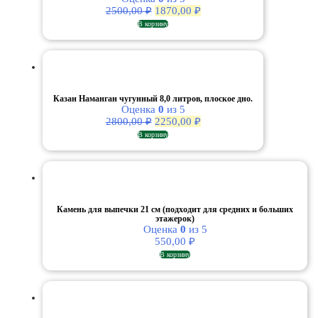
Первоначальная
Текущая
2500,00
₽
1870,00
₽
цена
цена:
В корзину
составляла
1870,00 ₽.
2500,00 ₽.
Казан Наманган чугунный 8,0 литров, плоское дно.
Оценка
0
из 5
Первоначальная
Текущая
2800,00
₽
2250,00
₽
цена
цена:
В корзину
составляла
2250,00 ₽.
2800,00 ₽.
Камень для выпечки 21 см (подходит для средних и больших
этажерок)
Оценка
0
из 5
550,00
₽
В корзину