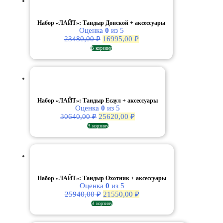
Набор «ЛАЙТ»: Тандыр Донской + аксессуары
Оценка
0
из 5
Первоначальная
Текущая
23480,00
₽
16995,00
₽
цена
цена:
В корзину
составляла
16995,00 ₽.
23480,00 ₽.
Набор «ЛАЙТ»: Тандыр Есаул + аксессуары
Оценка
0
из 5
Первоначальная
Текущая
30640,00
₽
25620,00
₽
цена
цена:
В корзину
составляла
25620,00 ₽.
30640,00 ₽.
Набор «ЛАЙТ»: Тандыр Охотник + аксессуары
Оценка
0
из 5
Первоначальная
Текущая
25940,00
₽
21550,00
₽
цена
цена:
В корзину
составляла
21550,00 ₽.
25940,00 ₽.