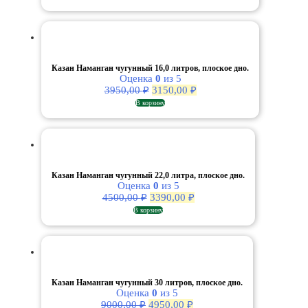
составляла
2790,00 ₽.
3400,00 ₽.
Казан Наманган чугунный 16,0 литров, плоское дно.
Оценка
0
из 5
Первоначальная
Текущая
3950,00
₽
3150,00
₽
цена
цена:
В корзину
составляла
3150,00 ₽.
3950,00 ₽.
Казан Наманган чугунный 22,0 литра, плоское дно.
Оценка
0
из 5
Первоначальная
Текущая
4500,00
₽
3390,00
₽
цена
цена:
В корзину
составляла
3390,00 ₽.
4500,00 ₽.
Казан Наманган чугунный 30 литров, плоское дно.
Оценка
0
из 5
Первоначальная
Текущая
9000,00
₽
4950,00
₽