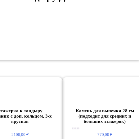
тажерка к тандыру
Камень для выпечки 28 см
ник с доп. кольцом, 3-х
(подходит для средних и
ярусная
больших этажерок)
Оценка
2100,00
₽
770,00
₽
0