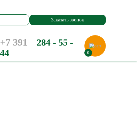
Заказать звонок
+7 391
284 - 55 -
44
0
ы
а
а