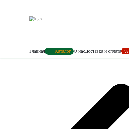
Главная
Каталог
О нас
Доставка и оплата
%
Теплицы / Парники
Поликарбонат
Теплицы
Сотовый
Прозрачный
Парники
Цветной
Комплектующие
Профили
Защитная лента
Соединительный профи
Торцевой профиль
Для монтажа