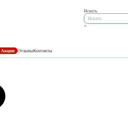
Искать
×
 Акции
Отзывы
Контакты
Для теплиц
Агрочехол
Тандыры / Казан
Грядки
Тандыры Амфор
Проветривание и полив
Казаны
Узбекские казаны
Система подвеса растений
Афганские казаны
Основания для теплиц
Наборы / Шампур
Комплектующие
Все для тандыров
ль
Аксессуары