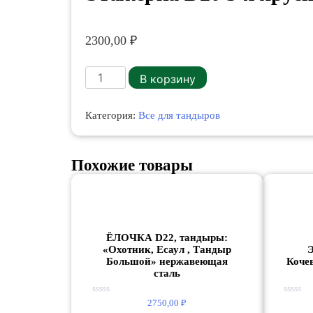
2300,00
₽
Количество
В корзину
товара
Этажерка
D20
Категория:
Все для тандыров
3-
х
ярусная
к
Похожие товары
тандыру
Донской.
ЁЛОЧКА D22, тандыры:
«Охотник, Есаул , Тандыр
Э
Большой» нержавеющая
Кочев
сталь
Оценка
Оценка
2750,00
₽
0
0