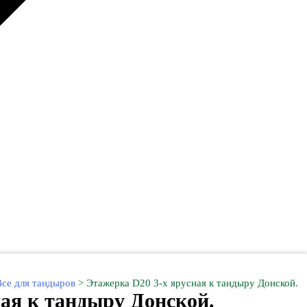
Все для тандыров
>
Этажерка D20 3-х ярусная к тандыру Донской.
ная к тандыру Донской.