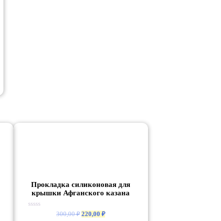
Прокладка силиконовая для
крышки Афганского казана
Первоначальная
Текущая
Оценка
300,00
₽
220,00
₽
0
цена
цена: