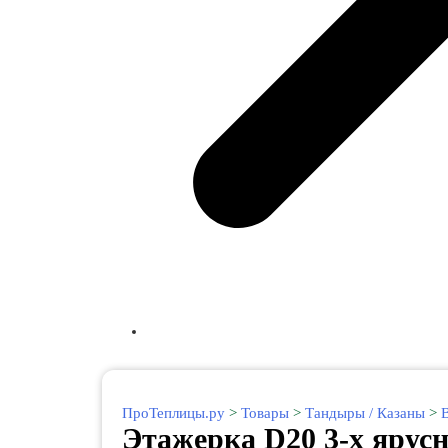
ПроТеплицы.ру
>
Товары
>
Тандыры / Казаны
>
Этажерка D20 3-х ярус