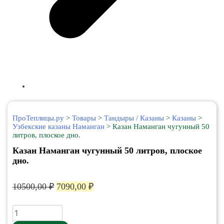
ПроТеплицы.ру
>
Товары
>
Тандыры / Казаны
>
Казаны
>
Узбекские казаны Наманган
>
Казан Наманган чугунный 50
литров, плоское дно.
Казан Наманган чугунный 50 литров, плоское
дно.
Первоначальная
Текущая
10500,00
₽
7090,00
₽
цена
цена:
составляла
7090,00 ₽.
Количество
10500,00 ₽.
товара