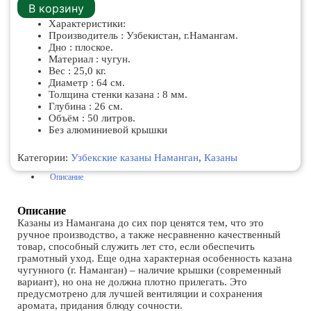
Казан
В корзину
Наманган
Характеристики:
чугунный
Производитель : Узбекистан, г.Намангам.
50
Дно : плоское.
литров,
Материал : чугун.
плоское
Вес : 25,0 кг.
дно.
Диаметр : 64 см.
Толщина стенки казана : 8 мм.
Глубина : 26 см.
Объём : 50 литров.
Без алюминиевой крышки
Категории:
Узбекские казаны Наманган
,
Казаны
Описание
Описание
Казаны из Намангана до сих пор ценятся тем, что это
ручное производство, а также несравненно качественный
товар, способный служить лет сто, если обеспечить
грамотный уход. Еще одна характерная особенность казана
чугунного (г. Наманган) – наличие крышки (современный
вариант), но она не должна плотно прилегать. Это
предусмотрено для лучшей вентиляции и сохранения
аромата, придания блюду сочности.