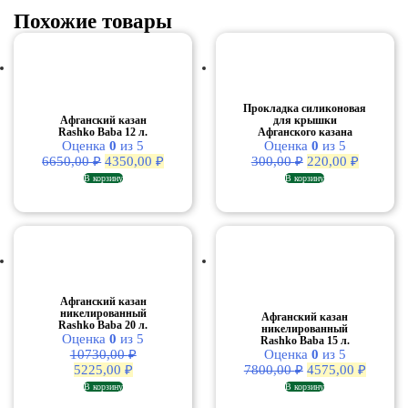
Похожие товары
Прокладка силиконовая
Афганский казан
для крышки
Rashko Baba 12 л.
Афганского казана
Оценка
0
из 5
Оценка
0
из 5
Первоначальная
Текущая
Первоначальная
Текуща
6650,00
₽
4350,00
₽
300,00
₽
220,00
₽
цена
цена:
цена
цена:
В корзину
В корзину
составляла
4350,00 ₽.
составляла
220,00 ₽
6650,00 ₽.
300,00 ₽.
Афганский казан
никелированный
Афганский казан
Rashko Baba 20 л.
никелированный
Оценка
0
из 5
Rashko Baba 15 л.
10730,00
₽
Оценка
0
из 5
Первоначальная
Текущая
Первоначальная
Текущ
5225,00
₽
7800,00
₽
4575,00
₽
цена
цена:
цена
цена:
В корзину
В корзину
составляла
5225,00 ₽.
составляла
4575,0