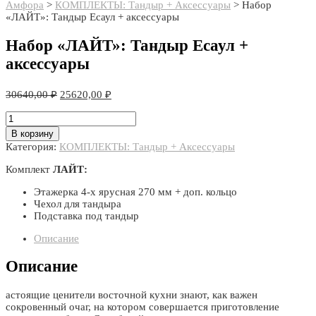
Амфора
>
КОМПЛЕКТЫ: Тандыр + Аксессуары
>
Набор
«ЛАЙТ»: Тандыр Есаул + аксессуары
Набор «ЛАЙТ»: Тандыр Есаул +
аксессуары
Первоначальная
Текущая
30640,00
₽
25620,00
₽
цена
цена:
составляла
Количество
25620,00 ₽.
товара
30640,00 ₽.
В корзину
Набор
Категория:
КОМПЛЕКТЫ: Тандыр + Аксессуары
«ЛАЙТ»:
Тандыр
Комплект
ЛАЙТ:
Есаул
+
Этажерка 4-х ярусная 270 мм + доп. кольцо
аксессуары
Чехол для тандыра
Подставка под тандыр
Описание
Описание
астоящие ценители восточной кухни знают, как важен
сокровенный очаг, на котором совершается приготовление