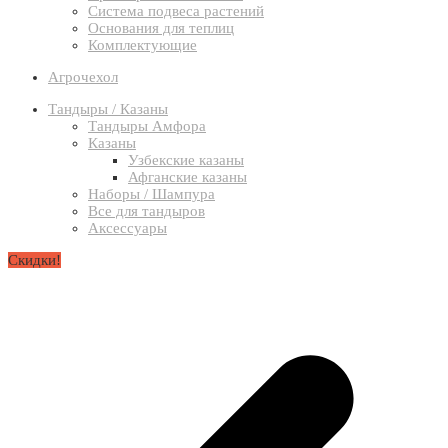
Система подвеса растений
Основания для теплиц
Комплектующие
Агрочехол
Тандыры / Казаны
Тандыры Амфора
Казаны
Узбекские казаны
Афганские казаны
Наборы / Шампура
Все для тандыров
Аксессуары
Скидки!