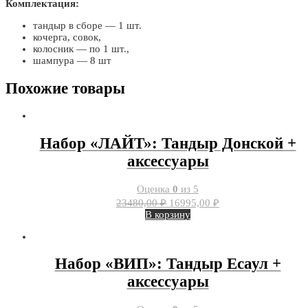
Комплектация:
тандыр в сборе — 1 шт.
кочерга, совок,
колосник — по 1 шт.,
шампура — 8 шт
Похожие товары
Набор «ЛАЙТ»: Тандыр Донской +
аксессуары
Оценка
0
из 5
Первоначальная
Текущая
23480,00
₽
16995,00
₽
цена
цена:
В корзину
составляла
16995,00 ₽.
23480,00 ₽.
Набор «ВИП»: Тандыр Есаул +
аксессуары