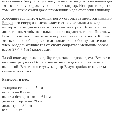
изысканных блюд. С глубокой древности люди использовали для
этого глиняную дровяную печь или тандыр. История говорит о
том, что такие очаги даже применялись для отопления жилища.
Хорошим вариантом компактного устройства является
тандыр
Есаул
, это сосуд из высококачественной керамики в виде
амфоры с толщиной стенок пять сантиметров. Этого вполне
достаточно, чтобы несколько часов сохранять тепло. Поэтому,
Есаул позволяет приготовить вкуснейшее сочное мясо. Кроме
этого, он способен довести до кондиции любое кушанье или
хлеб. Модель отличается от своих собратьев меньшим весом,
всего 97 (+/-4 кг) килограмм.
Такой очаг идеально подойдет для загородного дома. Все лето
он будет радовать Вас ароматными блюдами и прекрасной
выпечкой. В зимнюю стужу тандыр Есаул прибавит теплоты
семейному очагу.
Размеры и вес:
толщина стенки — 5 см
высота — 82 см
высота без крышки — 61 см
диаметр горла — 29 см
диаметр — 54 см
вес — 93 кг