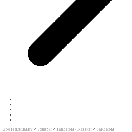
ПроТеплицы.ру
>
Товары
>
Тандыры / Казаны
>
Тандыры