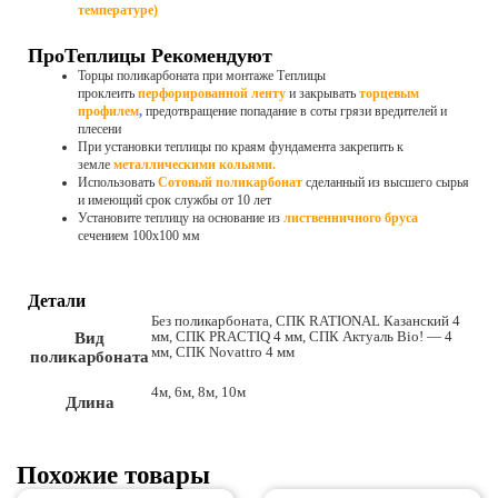
температуре)
ПроТеплицы Рекомендуют
Торцы поликарбоната при монтаже Теплицы
проклеить
перфорированной ленту
и закрывать
торцевым
профилем
,
предотвращение попадание в соты грязи вредителей и
плесени
При установки теплицы по краям фундамента закрепить к
земле
металлическими кольями
.
Использовать
Сотовый поликарбонат
сделанный из высшего сырья
и имеющий срок службы от 10 лет
Установите теплицу на основание из
лиственничного бруса
сечением 100х100 мм
Детали
Без поликарбоната, СПК RATIONAL Казанский 4
мм, СПК PRACTIQ 4 мм, СПК Актуаль Bio! — 4
Вид
мм, СПК Novattro 4 мм
поликарбоната
4м, 6м, 8м, 10м
Длина
Похожие товары