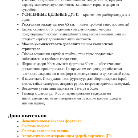
каркасу максимальную жесткость, защищают торцы и двери от
сугробов.
УСИЛЕННЫЕ ЦЕЛЬНЫЕ ДУГИ
— крепче, чем разборные дуги, в
5 раз.
Расстояние между дугами 65 см.
— имеет тройной запас прочности!
Каркас скрепляют 5 продольных направляющих, которые
предотвращают провал поликарбоната под весом снеговой шапки и
придают каркасу дополнительную жесткость.
Можно укомплектовать дополнительным комплектом
стрингеров!
Сборка основания «труба в трубу», стрингеры продольные
собираются на крабовое соединение;
Широкие двери 90 см /высота форточка 80 см — обеспечивают
достаточное проветривание. Со временем не просядут, обеспечат
плотность закрывания и комфорт в эксплуатации на длительный срок;
В комплекте: Инструкция, вся фурнитура для сборки каркаса (краб,
винты, гайки, саморезы, дверные ручки, ветровые крючки, завертки);
Возможно увеличение каркаса от 1 метра и более
Теплица с шагом дуг 0,65 м гарантированно выдерживает
значительные снеговые и ветровые нагрузки, не требует ухода в
зимний период.
Дополнительно
Дополнительная боковая форточка
Система подвеса
Система капельного полива
Автоматическим открыванием дверей, форточек. (По